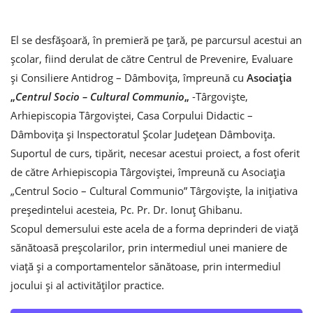
El se desfășoară, în premieră pe țară, pe parcursul acestui an
școlar, fiind derulat de către Centrul de Prevenire, Evaluare
şi Consiliere Antidrog – Dâmboviţa, împreună cu
Asociaţia
„
Centrul Socio – Cultural Communio
„
-Târgovişte,
Arhiepiscopia Târgoviștei, Casa Corpului Didactic –
Dâmboviţa şi Inspectoratul Şcolar Judeţean Dâmboviţa.
Suportul de curs, tipărit, necesar acestui proiect, a fost oferit
de către Arhiepiscopia Târgoviștei, împreună cu Asociaţia
„Centrul Socio – Cultural Communio” Târgovişte, la inițiativa
președintelui acesteia, Pc. Pr. Dr. Ionuț Ghibanu.
Scopul demersului este acela de a forma deprinderi de viaţă
sănătoasă preşcolarilor, prin intermediul unei maniere de
viaţă și a comportamentelor sănătoase, prin intermediul
jocului și al activităților practice.