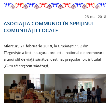
Post
23 mai 2018
published:
ASOCIAȚIA COMMUNIO ÎN SPRIJINUL
COMUNITĂȚII LOCALE
Miercuri, 21 februarie 2018
, la
Grădinița nr. 2
din
Târgoviște a fost inaugurat proiectul national de promovare
a unui stil de viaţă sănătos, destinat preşcolarilor, intitulat
„
Cum să creştem sănătoşi
„.