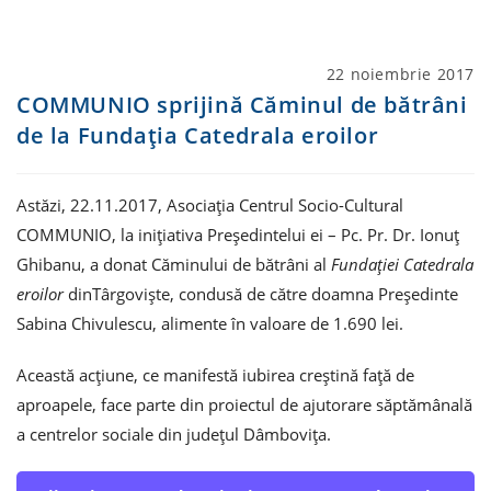
Post
22 noiembrie 2017
published:
COMMUNIO sprijină Căminul de bătrâni
de la Fundația Catedrala eroilor
Astăzi, 22.11.2017, Asociația Centrul Socio-Cultural
COMMUNIO, la inițiativa Președintelui ei – Pc. Pr. Dr. Ionuț
Ghibanu, a donat Căminului de bătrâni al
Fundației Catedrala
eroilor
dinTârgoviște, condusă de către doamna Președinte
Sabina Chivulescu, alimente în valoare de 1.690 lei.
Această acțiune, ce manifestă iubirea creștină față de
aproapele, face parte din proiectul de ajutorare săptămânală
a centrelor sociale din județul Dâmbovița.