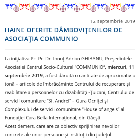
Post
12 septembrie 2019
published:
HAINE OFERITE DÂMBOVIȚENILOR DE
ASOCIAȚIA COMMUNIO
La inițiativa Pc. Pr. Dr. Ionuţ Adrian GHIBANU, Președintele
Asociației Centrul Socio-Cultural “COMMUNIO”,
miercuri, 11
septembrie 2019
, a fost dăruită o cantitate de aproximativ o
tonă – articole de îmbrăcăminte Centrului de recuperare și
reabilitare a persoanelor cu dizabilități -Ţuicani, Centrului de
servicii comunitare “Sf. Andrei” – Gura Ocniţei și
Complexului de servicii comunitare “House of angels” al
Fundaţiei Cara Bella Internaţional, din Găeşti.
Acest demers, care are ca obiectiv sprijinirea nevoilor
concrete ale unor persoane și instituții din județul