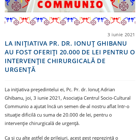
Post
3 iunie 2021
published:
LA INIȚIATIVA PR. DR. IONUȚ GHIBANU
AU FOST OFERIȚI 20.000 DE LEI PENTRU O
INTERVENȚIE CHIRURGICALĂ DE
URGENȚĂ
La inițiativa președintelui ei, Pc. Pr. dr. Ionuț Adrian
Ghibanu, joi, 3 iunie 2021, Asociația Centrul Socio-Cultural
Communio a ajutat încă un semen de-al nostru aflat într-o
situație dificilă cu suma de 20.000 de lei, pentru o
intervenție chirurgicală de urgență.
Ca și cu alte astfel de prilejuri, acest gest reprezintă o